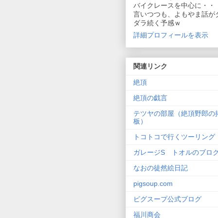
バイクレースを中心に・・
言いつつも、よもやま話が
ダラ続く予感ｗ
詳細プロフィールを表示
関連リンク
絶頂
絶頂の戯言
テツヤの部屋（絶頂野郎の
板）
トコトコで行くツーリング
ガレージS トオルのブロ
なおの徒然絵日記
pigsoup.com
ピグスープ公式ブログ
福川商会