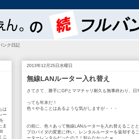
バンク日記
2013年12月25日水曜日
無線LANルーター入れ替え
さてさて、勝手にGPとママチャリ耐久も無事終わり、日
っても年末だ！
色々やることはあるような気がしますが・・・
もは
レー
を
たま
の前に、色々あって無線LANルーターを入れ替えること
Ｂ
プロバイダの変更に伴い、レンタルルーターを返却する
ミニ
ーターレンタルだったの？！知らなかったｗ