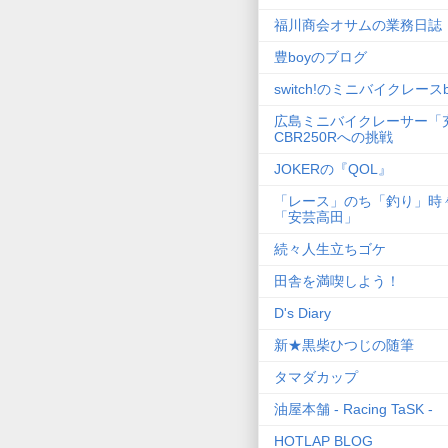
福川商会オサムの業務日誌
豊boyのブログ
switch!のミニバイクレースb
広島ミニバイクレーサー「
CBR250Rへの挑戦
JOKERの『QOL』
「レース」のち「釣り」時
「安芸高田」
続々人生立ちゴケ
田舎を満喫しよう！
D's Diary
新★黒柴ひつじの随筆
タマダカップ
油屋本舗 - Racing TaSK -
HOTLAP BLOG