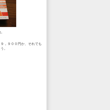
也。
、９，９００円か、それでも
ろう。
。