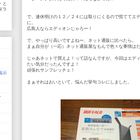
・と
ダラ
で、連休明けの１２／２４には取りにくるので慌ててエ
に。
広島人ならエディオンじゃろー！
で、やっぱり高いですよねー、ネット通販に比べたら。
まぁ自分が（一応）ネット通販屋なもんで色々な事情は
じゃあネットで買えよ！って話なんですが、今回はエデ
たい気分だったんですよ！
頑張れサンフレッチェ！
掲示
まぁそれはおいといて、悩んだ挙句コレにしました。
グ