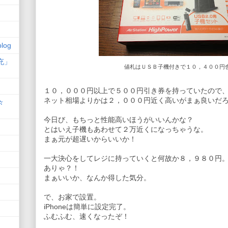
log
充」
値札はＵＳＢ子機付きで１０，４００円
１０，０００円以上で５００円引き券を持っていたので
ネット相場よりかは２，０００円近く高いがまぁ良いだ
々
今日び、もちっと性能高いほうがいいんかな？
とはいえ子機もあわせて２万近くになっちゃうな。
まぁ元が超遅いからいいか！
一大決心をしてレジに持っていくと何故か８，９８０円
ありゃ？！
まぁいいか、なんか得した気分。
で、お家で設置。
iPhoneは簡単に設定完了。
ふむふむ、速くなったぞ！