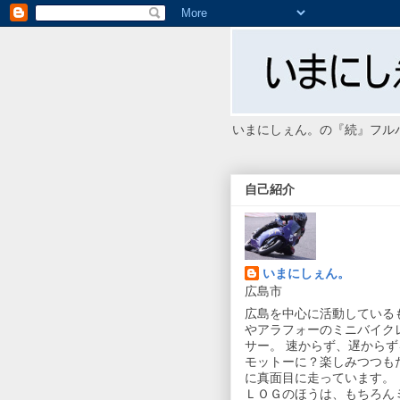
いまにしぇん。の『続』フル
自己紹介
いまにしぇん。
広島市
広島を中心に活動している
やアラフォーのミニバイク
サー。 速からず、遅からず
モットーに？楽しみつつも
に真面目に走っています。 
ＬＯＧのほうは、もちろん