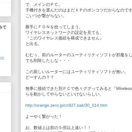
で、メインのＰＣ。
子機付きを選んだのはまだＸＰのポンコツだからなので
こいつが繋がらない。
勝手にＦＯＮを拾ってしまう。
みて
ワイヤレスネットワークの設定を見ても、
『このワイヤレス接続を構成できません』
と出る。
むむぅ、前のルーターのユーティリティソフトが邪魔を
でも削除したしな・・・
この新しいルーターにはユーティリティソフトが無い。
どーすんの？？
無事に接続できた別ＰＣで色々ググってみると『Wireless Zero
らを動かしてやらないといけないらしい。
http://orange.zero.jp/cn927.oak/30_014.htm
よーやく繋がった！
お、数値上は前の５倍以上速い！！