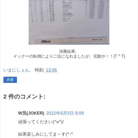
決勝結果。
イックーの転倒により二位になれましたが、完敗や！！(T ^ T)
いまにしぇん。
時刻:
13:06
共有
2 件のコメント:
W兄(JOKER)
2012年6月3日 8:09
頑張ってください(^o^)/
結果楽しみにしてま～す(^-^ゞ