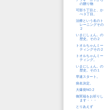
の贈り物
可部５丁目と、か
べ３丁目。
治療という名のト
レーニングその
２
いまにしぇん。の
歴史。その２
トオルちゃんミー
ティングその２
トオルちゃんミー
ティング。
いまにしぇん。の
歴史。その１
早速スタート。
病名決定。
大爆発NO.2
御冥福をお祈りし
ます・・・
とりあえず