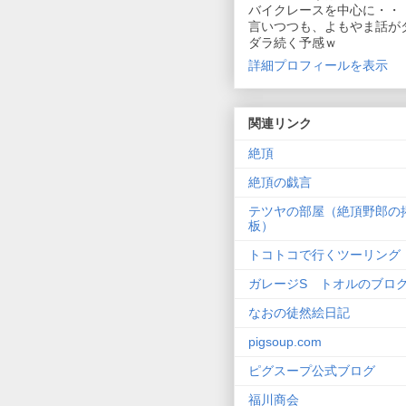
バイクレースを中心に・・
言いつつも、よもやま話が
ダラ続く予感ｗ
詳細プロフィールを表示
関連リンク
絶頂
絶頂の戯言
テツヤの部屋（絶頂野郎の
板）
トコトコで行くツーリング
ガレージS トオルのブロ
なおの徒然絵日記
pigsoup.com
ピグスープ公式ブログ
福川商会