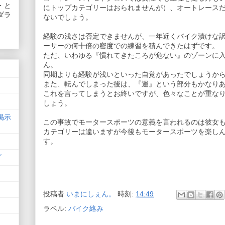
・と
にトップカテゴリーはおられませんが）、オートレース
ダラ
ないでしょう。
経験の浅さは否定できませんが、一年近くバイク漬けな
ーサーの何十倍の密度での練習を積んできたはずです。
ただ、いわゆる『慣れてきたころが危ない』のゾーンに
ん。
同期よりも経験が浅いといった自覚があったでしょうか
また、転んでしまった後は、『運』という部分もかなり
これを言ってしまうとお終いですが、色々なことが重な
しょう。
掲示
この事故でモータースポーツの意義を言われるのは彼女
カテゴリーは違いますが今後もモータースポーツを楽し
す。
グ
投稿者
いまにしぇん。
時刻:
14:49
ラベル:
バイク絡み