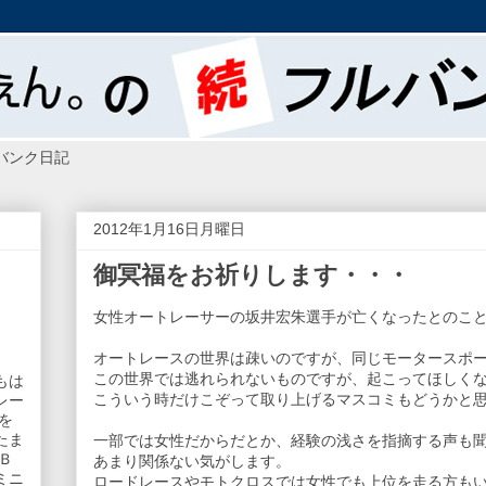
バンク日記
2012年1月16日月曜日
御冥福をお祈りします・・・
女性オートレーサーの坂井宏朱選手が亡くなったとのこ
オートレースの世界は疎いのですが、同じモータースポ
この世界では逃れられないものですが、起こってほしく
もは
こういう時だけこぞって取り上げるマスコミもどうかと
レー
を
たま
一部では女性だからだとか、経験の浅さを指摘する声も
Ｂ
あまり関係ない気がします。
ミニ
ロードレースやモトクロスでは女性でも上位を走る方も