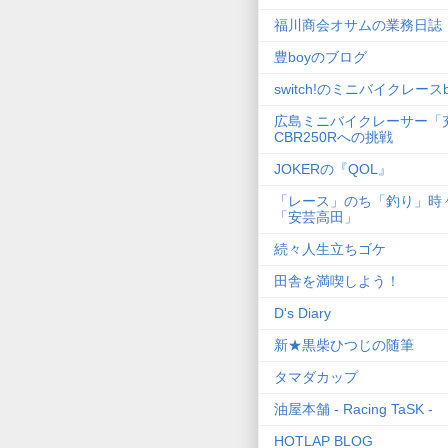
福川商会オサムの業務日誌
豊boyのブログ
switch!のミニバイクレースb
広島ミニバイクレーサー「
CBR250Rへの挑戦
JOKERの『QOL』
「レース」のち「釣り」時
「安芸高田」
続々人生立ちゴケ
田舎を満喫しよう！
D's Diary
新★黒柴ひつじの随筆
タマダカップ
油屋本舗 - Racing TaSK -
HOTLAP BLOG