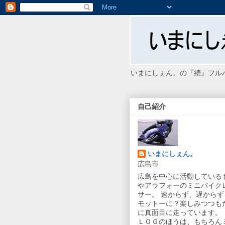
いまにしぇん。の『続』フル
自己紹介
いまにしぇん。
広島市
広島を中心に活動している
やアラフォーのミニバイク
サー。 速からず、遅からず
モットーに？楽しみつつも
に真面目に走っています。 
ＬＯＧのほうは、もちろん