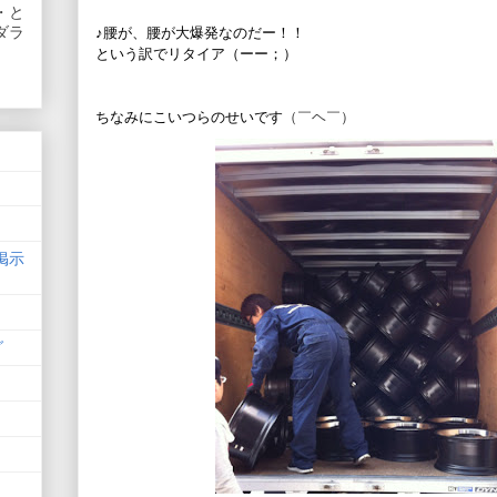
・と
ダラ
♪腰が、腰が大爆発なのだー！！
という訳でリタイア（ーー；）
ちなみにこいつらのせいです
（￣ヘ￣）
掲示
グ