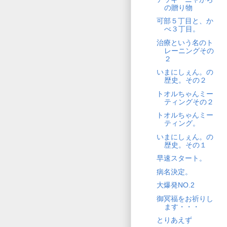
の贈り物
可部５丁目と、か
べ３丁目。
治療という名のト
レーニングその
２
いまにしぇん。の
歴史。その２
トオルちゃんミー
ティングその２
トオルちゃんミー
ティング。
いまにしぇん。の
歴史。その１
早速スタート。
病名決定。
大爆発NO.2
御冥福をお祈りし
ます・・・
とりあえず