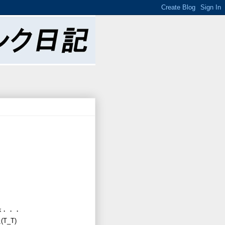
が・・・
_T)