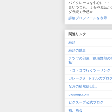
バイクレースを中心に・・
言いつつも、よもやま話が
ダラ続く予感ｗ
詳細プロフィールを表示
関連リンク
絶頂
絶頂の戯言
テツヤの部屋（絶頂野郎の
板）
トコトコで行くツーリング
ガレージS トオルのブロ
なおの徒然絵日記
pigsoup.com
ピグスープ公式ブログ
福川商会