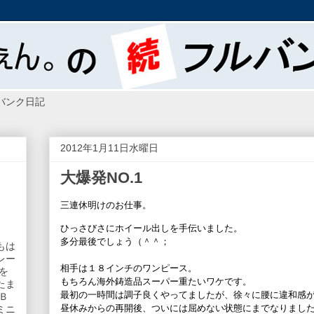
バンク日記
2012年1月11日水曜日
大爆発NO.1
三連休明けのお仕事。
ひっさびさにホイール出しを手伝いました。
多分最後でしょう（＾＾；
もは
レー
相手は１８インチのワンピース。
を
もちろん海外鋳造品スーパー重たいワケです。
たま
最初の一時間は調子良くやってましたが、徐々に腰に違和感
Ｂ
昼休みからの再開後、ついには屈めない状態にまでなりました(T
ミニ