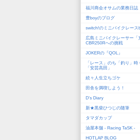
福川商会オサムの業務日誌
豊boyのブログ
switch!のミニバイクレースb
広島ミニバイクレーサー「
CBR250Rへの挑戦
JOKERの『QOL』
「レース」のち「釣り」時
「安芸高田」
続々人生立ちゴケ
田舎を満喫しよう！
D's Diary
新★黒柴ひつじの随筆
タマダカップ
油屋本舗 - Racing TaSK -
HOTLAP BLOG