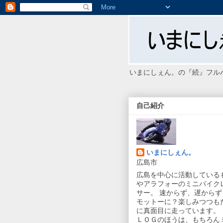
いまにしぇん。の『続』フル
自己紹介
いまにしぇん。
広島市
広島を中心に活動している
やアラフォーのミニバイク
サー。 速からず、遅からず
モットーに？楽しみつつも
に真面目に走っています。 
ＬＯＧのほうは、もちろん